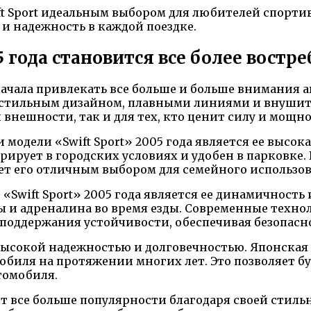
wift Sport идеальным выбором для любителей спорт
и надежность в каждой поездке.
5 года становится все более востр
а начала привлекать все больше и больше внимани
 стильным дизайном, плавными линиями и внушите
нешности, так и для тех, кто ценит силу и мощно
модели «Swift Sport» 2005 года является ее высок
ирует в городских условиях и удобен в парковке. 
ает его отличным выбором для семейного использо
Swift Sport» 2005 года является ее динамичность
ы и адреналина во время езды. Современные техно
поддержания устойчивости, обеспечивая безопасно
я высокой надежностью и долговечностью. Японская
биля на протяжении многих лет. Это позволяет б
томобиля.
вает все больше популярности благодаря своей сти