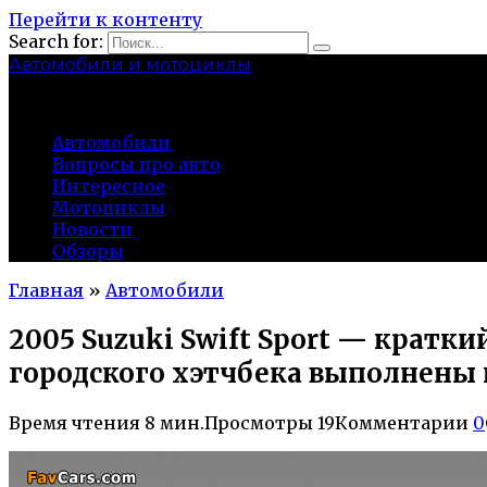
Перейти к контенту
Search for:
Автомобили и мотоциклы
lidworkshop.ru
Автомобили
Вопросы про авто
Интересное
Мотоциклы
Новости
Обзоры
Главная
»
Автомобили
2005 Suzuki Swift Sport — кратк
городского хэтчбека выполнены 
Время чтения
8 мин.
Просмотры
19
Комментарии
0